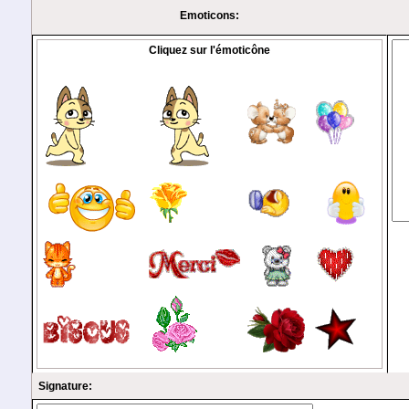
Emoticons:
Cliquez sur l'émoticône
Signature: