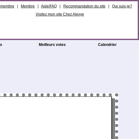
e membre
|
Membre
|
Aide/FAQ
|
Recommandation du site
|
Qui suis-je?
Visitez mon site Chez Alexye
es
Meilleurs votes
Calendrier